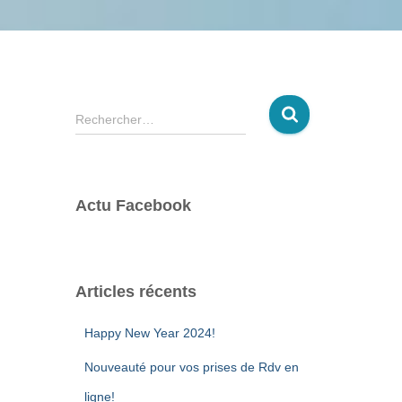
R
Rechercher…
e
c
h
e
Actu Facebook
r
c
h
e
r
Articles récents
:
Happy New Year 2024!
Nouveauté pour vos prises de Rdv en
ligne!