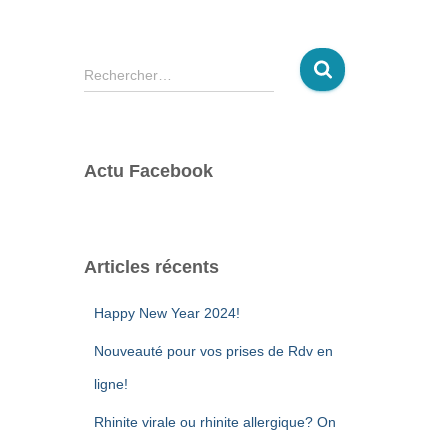
R
Rechercher…
e
c
h
e
Actu Facebook
r
c
h
e
r
Articles récents
:
Happy New Year 2024!
Nouveauté pour vos prises de Rdv en
ligne!
Rhinite virale ou rhinite allergique? On