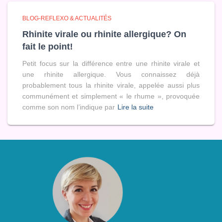
BLOG-REFLEXO & ACTUALITÉS
Rhinite virale ou rhinite allergique? On
fait le point!
Petit focus sur la différence entre une rhinite virale et
une rhinite allergique. Vous connaissez déjà
probablement tous la rhinite virale, appelée aussi plus
communément et simplement « le rhume », provoquée
comme son nom l’indique par
Lire la suite