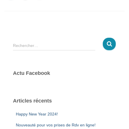
R
Rechercher…
e
c
h
e
Actu Facebook
r
c
h
e
r
Articles récents
:
Happy New Year 2024!
Nouveauté pour vos prises de Rdv en ligne!