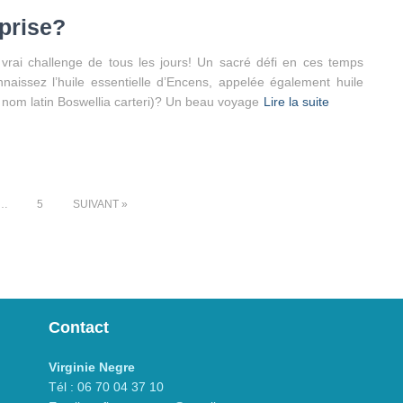
prise?
rai challenge de tous les jours! Un sacré défi en ces temps
aissez l’huile essentielle d’Encens, appelée également huile
 nom latin Boswellia carteri)? Un beau voyage
Lire la suite
…
5
SUIVANT
Contact
Virginie Negre
Tél : 06 70 04 37 10