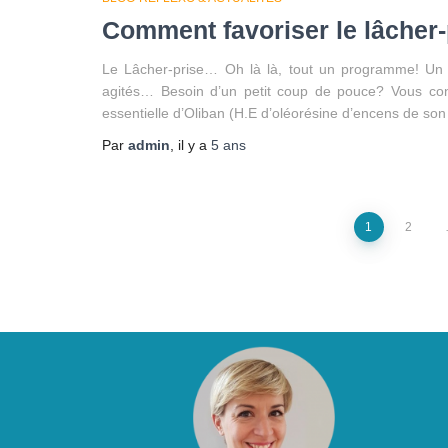
Comment favoriser le lâcher-
Le Lâcher-prise… Oh là là, tout un programme! Un v
agités… Besoin d’un petit coup de pouce? Vous conn
essentielle d’Oliban (H.E d’oléorésine d’encens de son
Par
admin
, il y a
5 ans
Pagination
1
2
des
publications