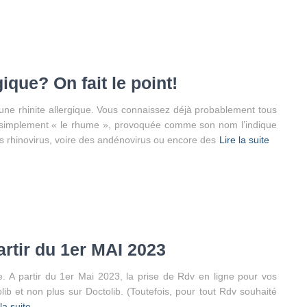
gique? On fait le point!
et une rhinite allergique. Vous connaissez déjà probablement tous
t simplement « le rhume », provoquée comme son nom l’indique
es rhinovirus, voire des andénovirus ou encore des
Lire la suite
tir du 1er MAI 2023
 A partir du 1er Mai 2023, la prise de Rdv en ligne pour vos
b et non plus sur Doctolib. (Toutefois, pour tout Rdv souhaité
 la suite