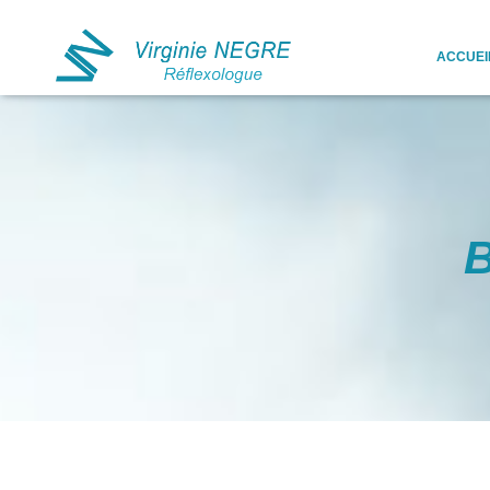
ACCUEI
B