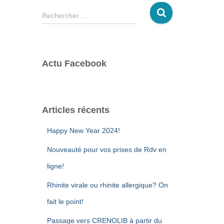
R
Rechercher…
e
c
h
e
Actu Facebook
r
c
h
e
Articles récents
r
Happy New Year 2024!
:
Nouveauté pour vos prises de Rdv en
ligne!
Rhinite virale ou rhinite allergique? On
fait le point!
Passage vers CRENOLIB à partir du