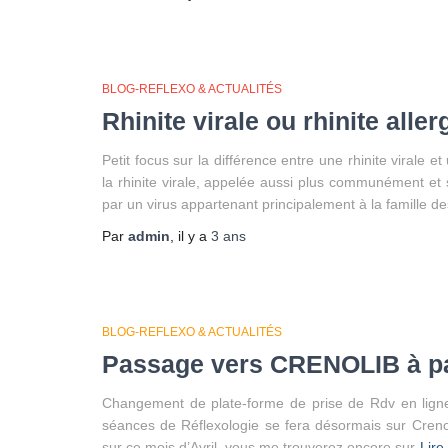
BLOG-REFLEXO & ACTUALITÉS
Rhinite virale ou rhinite aller
Petit focus sur la différence entre une rhinite virale 
la rhinite virale, appelée aussi plus communément e
par un virus appartenant principalement à la famille d
Par
admin
, il y a
3 ans
BLOG-REFLEXO & ACTUALITÉS
Passage vers CRENOLIB à par
Changement de plate-forme de prise de Rdv en ligne.
séances de Réflexologie se fera désormais sur Crenoli
sur ce mois d’Avril, vous me trouverez encore sur
Lire