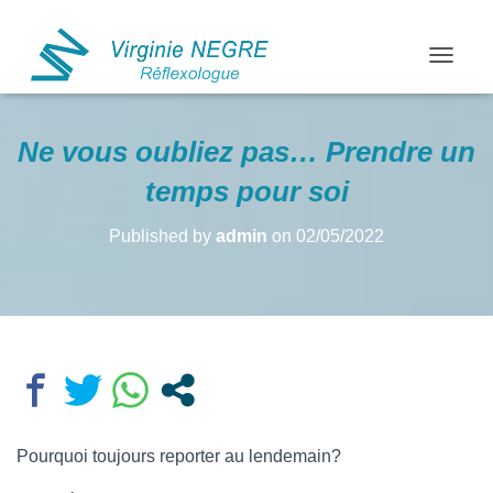
OUVRIR
Ne vous oubliez pas… Prendre un
temps pour soi
Published by
admin
on
02/05/2022
Pourquoi toujours reporter au lendemain?