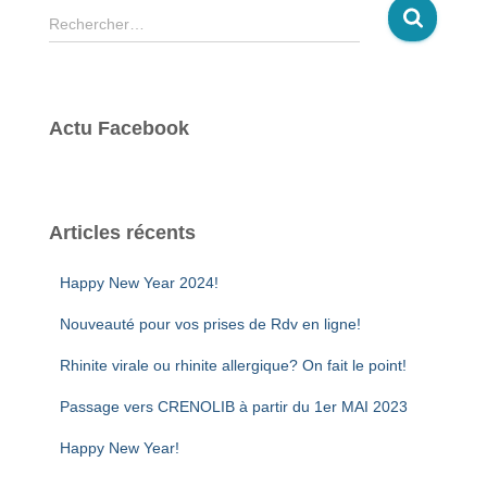
R
Rechercher…
e
c
h
e
Actu Facebook
r
c
h
e
r
Articles récents
:
Happy New Year 2024!
Nouveauté pour vos prises de Rdv en ligne!
Rhinite virale ou rhinite allergique? On fait le point!
Passage vers CRENOLIB à partir du 1er MAI 2023
Happy New Year!