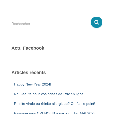
R
Rechercher…
e
c
h
e
Actu Facebook
r
c
h
e
r
Articles récents
:
Happy New Year 2024!
Nouveauté pour vos prises de Rdv en ligne!
Rhinite virale ou rhinite allergique? On fait le point!
Passage vers CRENOLIB à partir du 1er MAI 2023