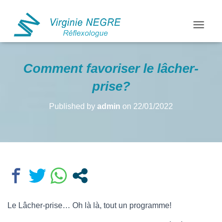
OUVRIR
Comment favoriser le lâcher-
prise?
Published by
admin
on
22/01/2022
Le Lâcher-prise… Oh là là, tout un programme!