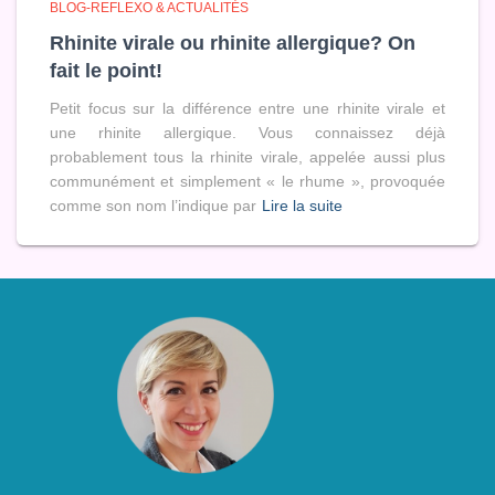
BLOG-REFLEXO & ACTUALITÉS
Rhinite virale ou rhinite allergique? On
fait le point!
Petit focus sur la différence entre une rhinite virale et
une rhinite allergique. Vous connaissez déjà
probablement tous la rhinite virale, appelée aussi plus
communément et simplement « le rhume », provoquée
comme son nom l’indique par
Lire la suite