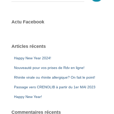
e
c
h
e
Actu Facebook
r
c
h
e
r
Articles récents
:
Happy New Year 2024!
Nouveauté pour vos prises de Rdv en ligne!
Rhinite virale ou rhinite allergique? On fait le point!
Passage vers CRENOLIB à partir du 1er MAI 2023
Happy New Year!
Commentaires récents