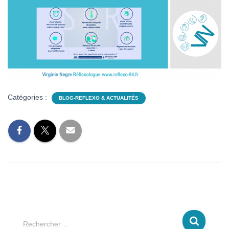
Catégories :
BLOG-REFLEXO & ACTUALITÉS
R
Rechercher…