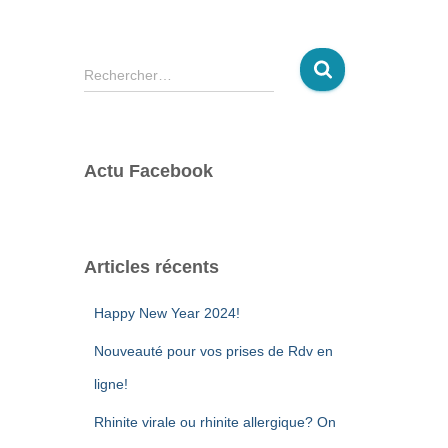
R
Rechercher…
e
c
h
e
Actu Facebook
r
c
h
e
r
Articles récents
:
Happy New Year 2024!
Nouveauté pour vos prises de Rdv en
ligne!
Rhinite virale ou rhinite allergique? On