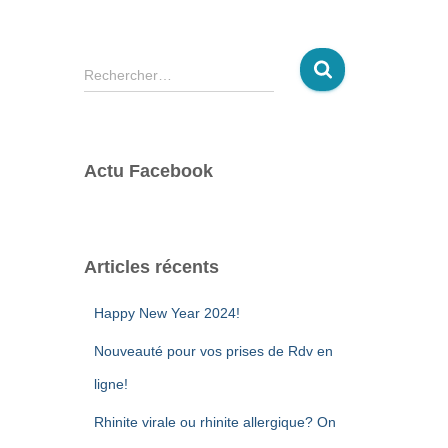
R
Rechercher…
e
c
h
e
Actu Facebook
r
c
h
e
r
Articles récents
:
Happy New Year 2024!
Nouveauté pour vos prises de Rdv en
ligne!
Rhinite virale ou rhinite allergique? On